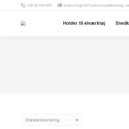
+45 93 939 939
Gratis fragt til Postnord pakkeshop, v
Holder til elværktøj
Snedk