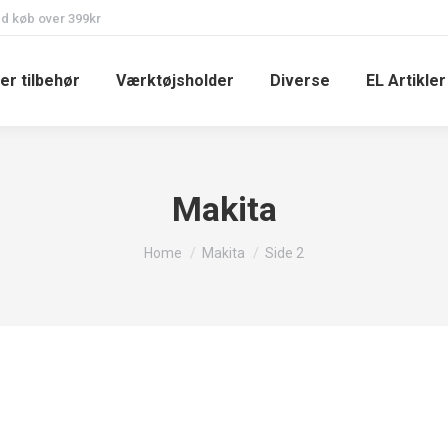
ed køb over 399kr
er tilbehør
Værktøjsholder
Diverse
EL Artikler
Makita
You are here:
Home
Makita
Side 2