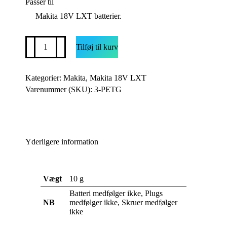
Passer til
Makita 18V LXT batterier.
Tripel
Tilføj til kurv
batteriholder
til
Makita
18v
Kategorier:
Makita
,
Makita 18V LXT
LXT
Varenummer (SKU):
3-PETG
antal
Yderligere information
Vægt
10 g
Batteri medfølger ikke, Plugs
NB
medfølger ikke, Skruer medfølger
ikke