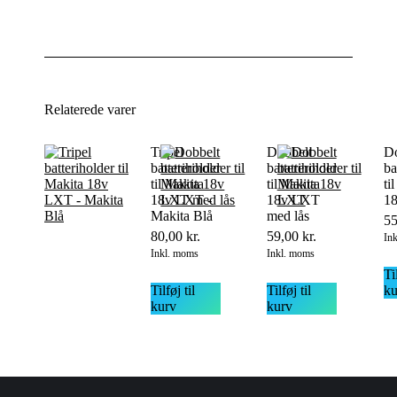
Relaterede varer
Tripel
Dobbelt
Do
batteriholder
batteriholder
ba
til Makita
til Makita
ti
18v LXT -
18v LXT
1
Makita Blå
med lås
5
80,00
kr.
59,00
kr.
In
Inkl. moms
Inkl. moms
Til
Tilføj til
Tilføj til
ku
kurv
kurv