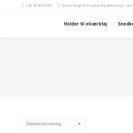
+45 93 939 939
Gratis fragt til Postnord pakkeshop, ved
Holder til elværktøj
Snedke