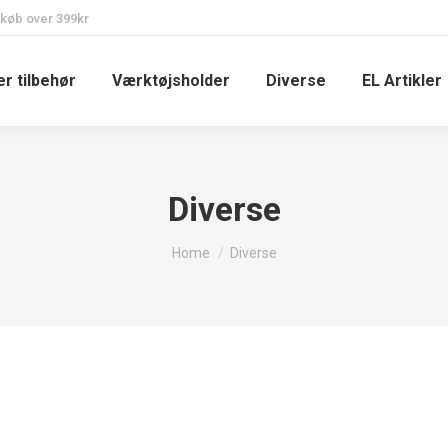
 køb over 399kr
r tilbehør
Værktøjsholder
Diverse
EL Artikler
Diverse
You are here:
Home
Diverse