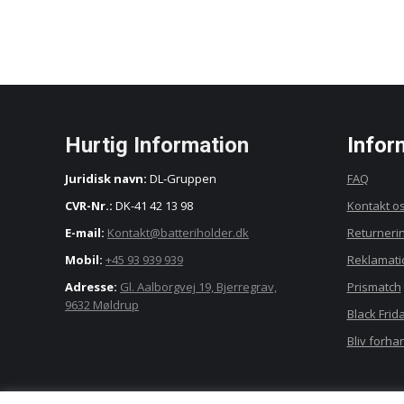
Dette
Select options
vare
har
flere
varianter.
Mulighederne
kan
vælges
Hurtig Information
Infor
på
varesiden
Juridisk navn:
DL-Gruppen
FAQ
CVR-Nr.:
DK-41 42 13 98
Kontakt o
E-mail:
Kontakt@batteriholder.dk
Returneri
Mobil:
+45 93 939 939
Reklamati
Adresse:
Gl. Aalborgvej 19, Bjerregrav,
Prismatch
9632 Møldrup
Black Frid
Bliv forha