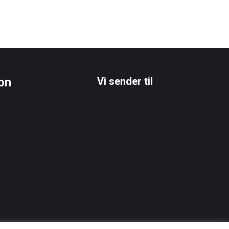
Tilføj til kurv
on
Vi sender til