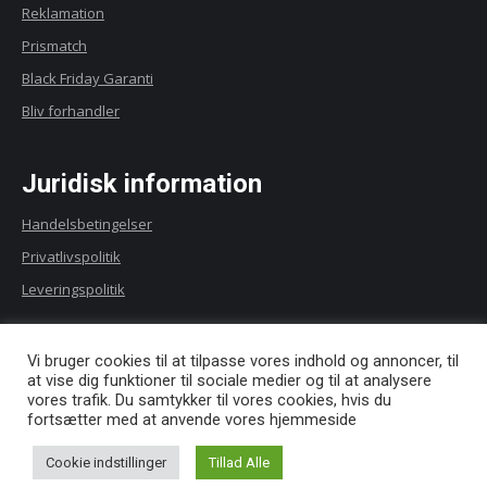
Reklamation
Prismatch
Black Friday Garanti
Bliv forhandler
Juridisk information
Handelsbetingelser
Privatlivspolitik
Leveringspolitik
Vi sender til
Vi bruger cookies til at tilpasse vores indhold og annoncer, til
at vise dig funktioner til sociale medier og til at analysere
vores trafik. Du samtykker til vores cookies, hvis du
fortsætter med at anvende vores hjemmeside
Cookie indstillinger
Tillad Alle
© Copyright 2023 - Batteriholder.dk designet og opsat af
DL-Gruppen