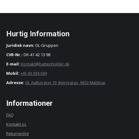
vælges
på
varesiden
Hurtig Information
Juridisk navn:
DL-Gruppen
CVR-Nr.:
DK-41 42 13 98
E-mail:
Kontakt@batteriholder.dk
Mobil:
+45 93 939 939
Adresse:
Gl. Aalborgvej 19, Bjerregrav, 9632 Møldrup
Informationer
FAQ
Kontakt os
Returnering