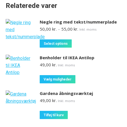
Relaterede varer
Nøgle ring med tekst/nummerplade
Prisinterval:
50,00
kr.
–
55,00
kr.
Inkl. moms
50,00 kr.
til
Dette
Select options
55,00 kr.
vare
har
Benholder til IKEA Antilop
flere
49,00
kr.
Inkl. moms
varianter.
Mulighederne
Dette
Vælg muligheder
kan
vare
vælges
har
Gardena åbningsværktøj
på
flere
49,00
kr.
Inkl. moms
varesiden
varianter.
Mulighederne
Tilføj til kurv
kan