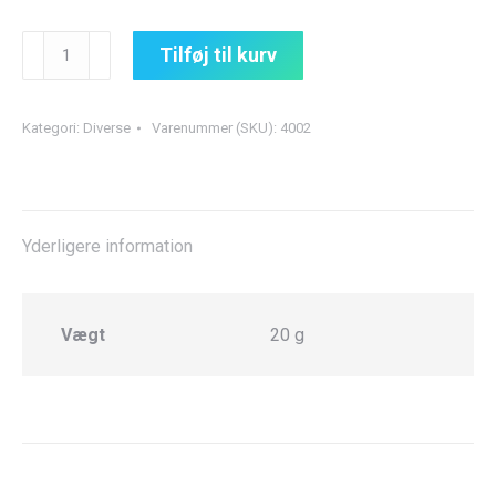
Indbygningsring
Tilføj til kurv
til
Magsafe
antal
Kategori:
Diverse
Varenummer (SKU):
4002
Yderligere information
Vægt
20 g