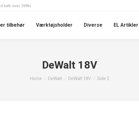
ed køb over 399kr
er tilbehør
Værktøjsholder
Diverse
EL Artikler
DeWalt 18V
You are here:
Home
DeWalt
DeWalt 18V
Side 2