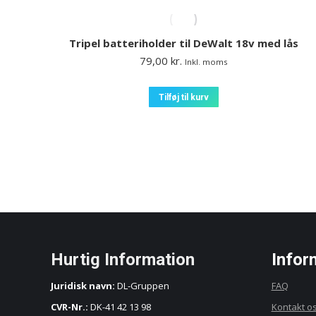
Tripel batteriholder til DeWalt 18v med lås
79,00
kr.
Inkl. moms
Tilføj til kurv
Hurtig Information
Infor
Juridisk navn:
DL-Gruppen
FAQ
CVR-Nr.:
DK-41 42 13 98
Kontakt o