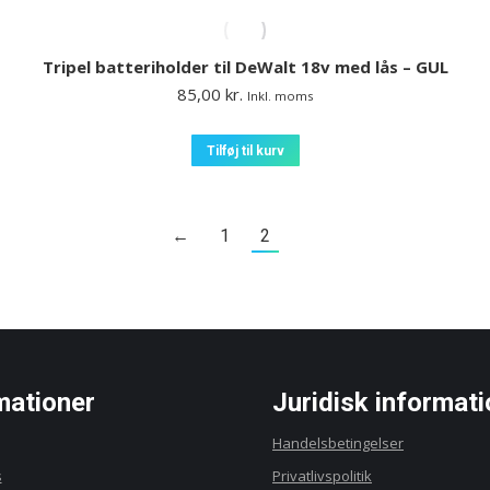
Tripel batteriholder til DeWalt 18v med lås – GUL
85,00
kr.
Inkl. moms
Tilføj til kurv
←
1
2
mationer
Juridisk informati
Handelsbetingelser
s
Privatlivspolitik