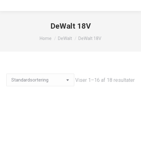
DeWalt 18V
You are here:
Home
DeWalt
DeWalt 18V
Viser 1–16 af 18 resultater