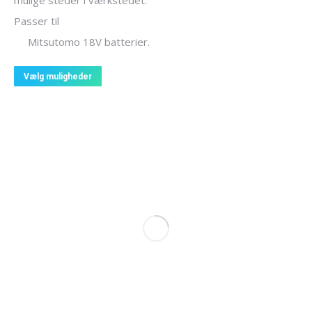
mulige steder i værkstedet.
Passer til
Mitsutomo 18V batterier.
Dette
Vælg muligheder
vare
har
flere
varianter.
Mulighederne
kan
vælges
på
varesiden