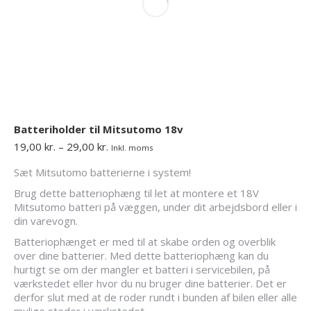
Batteriholder til Mitsutomo 18v
Prisinterval:
19,00
kr.
–
29,00
kr.
Inkl. moms
19,00 kr.
Sæt Mitsutomo batterierne i system!
til
29,00 kr.
Brug dette batteriophæng til let at montere et 18V
Mitsutomo batteri på væggen, under dit arbejdsbord eller i
din varevogn.
Batteriophænget er med til at skabe orden og overblik
over dine batterier. Med dette batteriophæng kan du
hurtigt se om der mangler et batteri i servicebilen, på
værkstedet eller hvor du nu bruger dine batterier. Det er
derfor slut med at de roder rundt i bunden af bilen eller alle