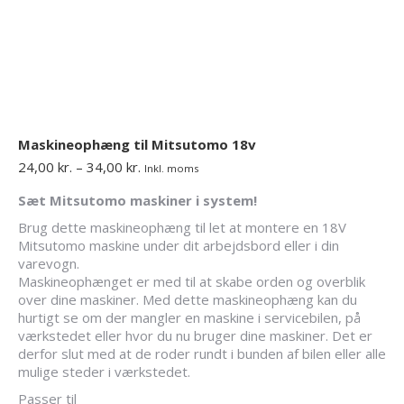
Maskineophæng til Mitsutomo 18v
Prisinterval:
24,00
kr.
–
34,00
kr.
Inkl. moms
24,00 kr.
Sæt Mitsutomo maskiner i system!
til
34,00 kr.
Brug dette maskineophæng til let at montere en 18V
Mitsutomo maskine under dit arbejdsbord eller i din
varevogn.
Maskineophænget er med til at skabe orden og overblik
over dine maskiner. Med dette maskineophæng kan du
hurtigt se om der mangler en maskine i servicebilen, på
værkstedet eller hvor du nu bruger dine maskiner. Det er
derfor slut med at de roder rundt i bunden af bilen eller alle
mulige steder i værkstedet.
Passer til