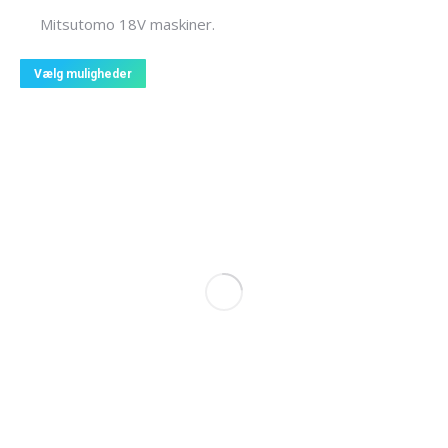
Mitsutomo 18V maskiner.
Dette
Vælg muligheder
vare
har
flere
varianter.
Mulighederne
kan
vælges
på
varesiden