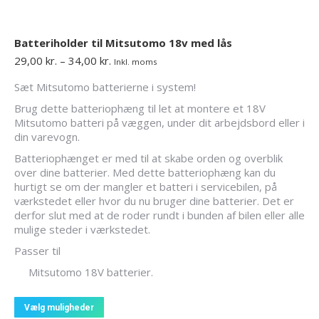
Batteriholder til Mitsutomo 18v med lås
Prisinterval:
29,00
kr.
–
34,00
kr.
Inkl. moms
29,00 kr.
Sæt Mitsutomo batterierne i system!
til
34,00 kr.
Brug dette batteriophæng til let at montere et 18V
Mitsutomo batteri på væggen, under dit arbejdsbord eller i
din varevogn.
Batteriophænget er med til at skabe orden og overblik
over dine batterier. Med dette batteriophæng kan du
hurtigt se om der mangler et batteri i servicebilen, på
værkstedet eller hvor du nu bruger dine batterier. Det er
derfor slut med at de roder rundt i bunden af bilen eller alle
mulige steder i værkstedet.
Passer til
Mitsutomo 18V batterier.
Dette
Vælg muligheder
vare