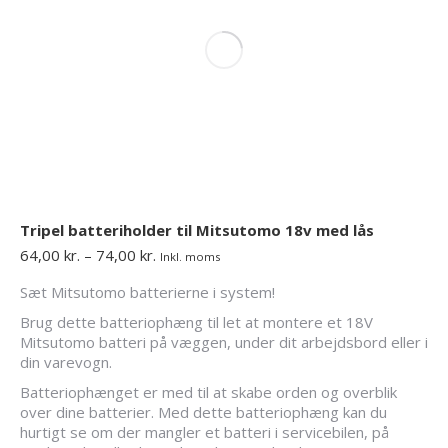
varesiden
Tripel batteriholder til Mitsutomo 18v med lås
Prisinterval:
64,00
kr.
–
74,00
kr.
Inkl. moms
64,00 kr.
Sæt Mitsutomo batterierne i system!
til
74,00 kr.
Brug dette batteriophæng til let at montere et 18V
Mitsutomo batteri på væggen, under dit arbejdsbord eller i
din varevogn.
Batteriophænget er med til at skabe orden og overblik
over dine batterier. Med dette batteriophæng kan du
hurtigt se om der mangler et batteri i servicebilen, på