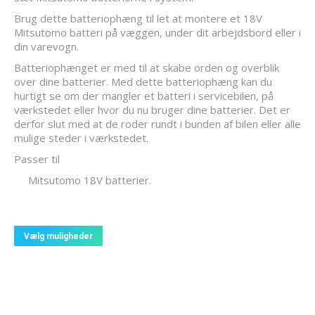
49,00 kr.
Brug dette batteriophæng til let at montere et 18V
Mitsutomo batteri på væggen, under dit arbejdsbord eller i
din varevogn.
Batteriophænget er med til at skabe orden og overblik
over dine batterier. Med dette batteriophæng kan du
hurtigt se om der mangler et batteri i servicebilen, på
værkstedet eller hvor du nu bruger dine batterier. Det er
derfor slut med at de roder rundt i bunden af bilen eller alle
mulige steder i værkstedet.
Passer til
Mitsutomo 18V batterier.
Dette
Vælg muligheder
vare
har
flere
varianter.
Mulighederne