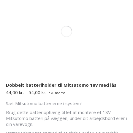
kan
vælges
på
varesiden
Dobbelt batteriholder til Mitsutomo 18v med lås
Prisinterval:
44,00
kr.
–
54,00
kr.
Inkl. moms
44,00 kr.
Sæt Mitsutomo batterierne i system!
til
54,00 kr.
Brug dette batteriophæng til let at montere et 18V
Mitsutomo batteri på væggen, under dit arbejdsbord eller i
din varevogn.