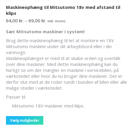
Maskineophæng til Mitsutomo 18v med afstand til
klips
Prisinterval:
64,00
kr.
–
69,00
kr.
Inkl. moms
64,00 kr.
Sæt Mitsutomo maskiner i system!
til
69,00 kr.
Brug dette maskineophæng til let at montere en 18V
Mitsutomo maskine under dit arbejdsbord eller i din
varevogn.
Maskineophænget er med til at skabe orden og overblik
over dine maskiner. Med dette maskineophæng kan du
hurtigt se om der mangler en maskine i servicebilen, på
værkstedet eller hvor du nu bruger dine maskiner. Det er
derfor slut med at de roder rundt i bunden af bilen eller alle
mulige steder i værkstedet.
Passer til
Mitsutomo 18V maskiner med klips.
Dette
Vælg muligheder
vare
har