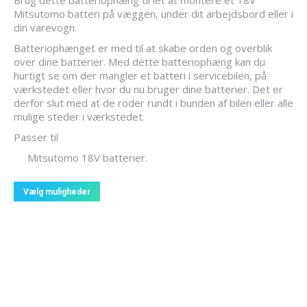
Brug dette batteriophæng til let at montere et 18V
Mitsutomo batteri på væggen, under dit arbejdsbord eller i
din varevogn.
Batteriophænget er med til at skabe orden og overblik
over dine batterier. Med dette batteriophæng kan du
hurtigt se om der mangler et batteri i servicebilen, på
værkstedet eller hvor du nu bruger dine batterier. Det er
derfor slut med at de roder rundt i bunden af bilen eller alle
mulige steder i værkstedet.
Passer til
Mitsutomo 18V batterier.
Dette
Vælg muligheder
vare
har
flere
varianter.
Mulighederne
kan
vælges
på