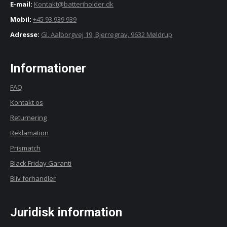
E-mail:
Kontakt@batteriholder.dk
Mobil:
+45 93 939 939
Adresse:
Gl. Aalborgvej 19, Bjerregrav, 9632 Møldrup
Informationer
FAQ
Kontakt os
Returnering
Reklamation
Prismatch
Black Friday Garanti
Bliv forhandler
Juridisk information