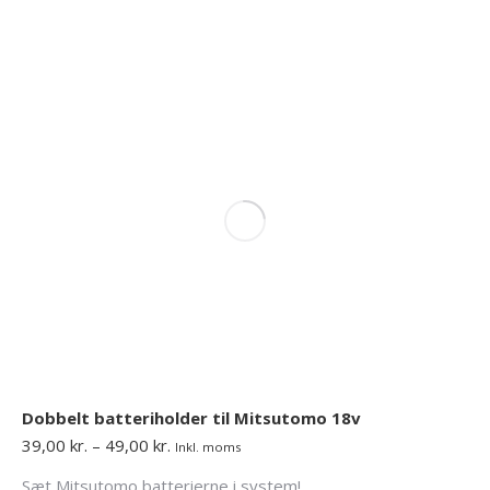
har
flere
varianter.
Mulighederne
kan
vælges
på
varesiden
Dobbelt batteriholder til Mitsutomo 18v
Prisinterval:
39,00
kr.
–
49,00
kr.
Inkl. moms
39,00 kr.
Sæt Mitsutomo batterierne i system!
til