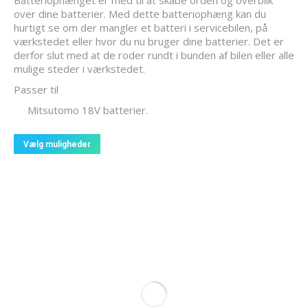
Batteriophænget er med til at skabe orden og overblik
over dine batterier. Med dette batteriophæng kan du
hurtigt se om der mangler et batteri i servicebilen, på
værkstedet eller hvor du nu bruger dine batterier. Det er
derfor slut med at de roder rundt i bunden af bilen eller alle
mulige steder i værkstedet.
Passer til
Mitsutomo 18V batterier.
Dette
Vælg muligheder
vare
har
flere
varianter.
Mulighederne
kan
vælges
på
varesiden