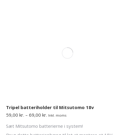
flere
varianter.
Mulighederne
kan
vælges
på
varesiden
Tripel batteriholder til Mitsutomo 18v
Prisinterval:
59,00
kr.
–
69,00
kr.
Inkl. moms
59,00 kr.
Sæt Mitsutomo batterierne i system!
til
69,00 kr.