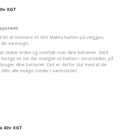
40v XGT
 system!
l let at montere et 40V Makita batteri på væggen,
i din varevogn.
at skabe orden og overblik over dine batterier. Med
urtigt se om der mangler et batteri i servicebilen, på
bruger dine batterier. Det er derfor slut med at de
 eller alle mulige steder i værkstedet.
a 40v XGT