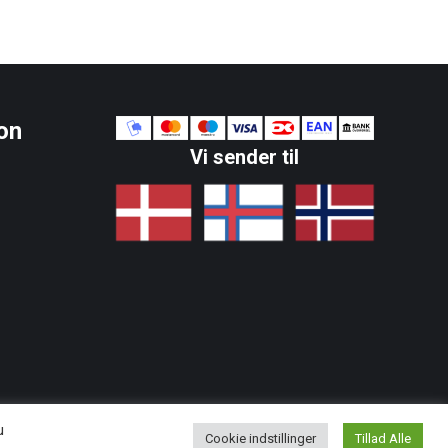
on
Vi sender til
u
Cookie indstillinger
Tillad Alle