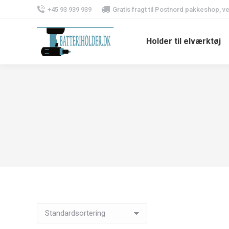
+45 93 939 939
Gratis fragt til Postnord pakkeshop, v
Holder til elværktøj