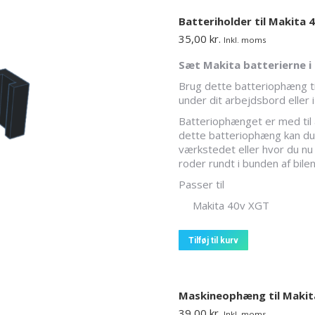
Batteriholder til Makita 
35,00
kr.
Inkl. moms
Sæt Makita batterierne i
Brug dette batteriophæng ti
under dit arbejdsbord eller 
Batteriophænget er med til 
dette batteriophæng kan du h
værkstedet eller hvor du nu 
roder rundt i bunden af bilen
Passer til
Makita 40v XGT
Tilføj til kurv
Maskineophæng til Makit
39,00
kr.
Inkl. moms