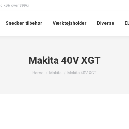
ed køb over 399kr
Snedker tilbehør
Værktøjsholder
Diverse
EL
Makita 40V XGT
You are here:
Home
Makita
Makita 40V XGT