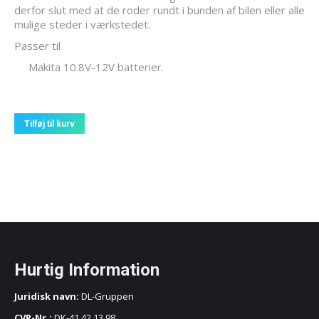
derfor slut med at de roder rundt i bunden af bilen eller alle
mulige steder i værkstedet.
Passer til
Makita 10.8V-12V batterier.
Tilføj til kurv
Hurtig Information
Juridisk navn:
DL-Gruppen
CVR-Nr.:
DK-41 42 13 98