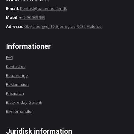
E-mail:
Kontakt@batteriholder.dk
Mobil:
+45 93 939 939
Adresse:
Gl. Aalborgvej 19, Bjerregrav, 9632 Møldrup
Informationer
FAQ
Kontakt os
Returnering
Reklamation
Prismatch
Black Friday Garanti
Bliv forhandler
Juridisk information