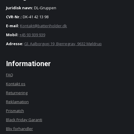
varesiden
Juridisk navn:
DL-Gruppen
CVR-Nr.:
DK-41 42 13 98
E-mail:
Kontakt@batteriholder.dk
Mobil:
+45 93 939 939
Adresse:
Gl. Aalborgvej 19, Bjerregrav, 9632 Møldrup
Informationer
FAQ
Kontakt os
Returnering
Reklamation
Prismatch
Black Friday Garanti
Bliv forhandler