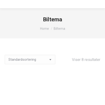
Biltema
You are here:
Home
Biltema
Viser 8 resultater