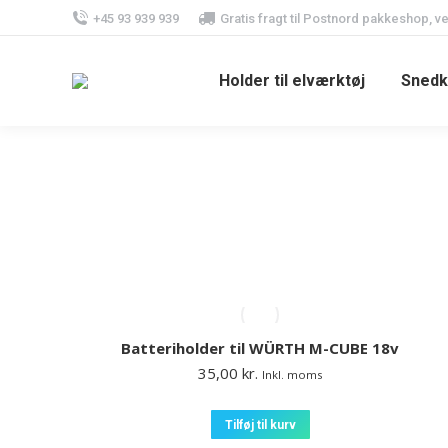
+45 93 939 939
Gratis fragt til Postnord pakkeshop, v
Holder til elværktøj
Snedk
Batteriholder til WÜRTH M-CUBE 18v
35,00
kr.
Inkl. moms
Tilføj til kurv