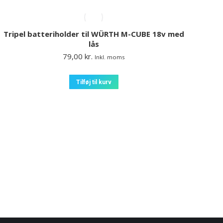
Tripel batteriholder til WÜRTH M-CUBE 18v med
lås
79,00
kr.
Inkl. moms
Tilføj til kurv