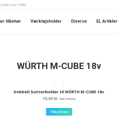
ed køb over 399kr
er tilbehør
Værktøjsholder
Diverse
EL Artikler
WÜRTH M-CUBE 18v
Dobbelt batteriholder til WÜRTH M-CUBE 18v
55,00
kr.
Inkl. moms
Tilføj til kurv