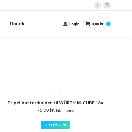
Facebook
Instagram
page
page
Unitek
opens
opens
Login
0,00
kr.
0
in
in
new
new
window
window
Tripel batteriholder til WÜRTH M-CUBE 18v
75,00
kr.
Inkl. moms
Tilføj til kurv