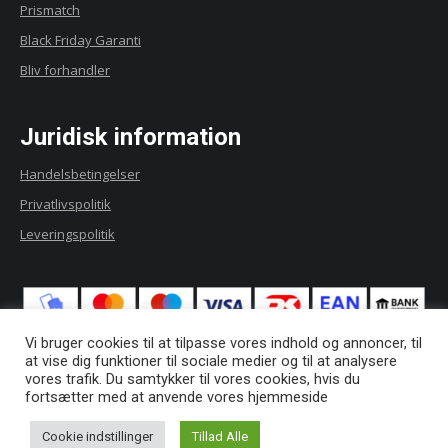
Prismatch
Black Friday Garanti
Bliv forhandler
Juridisk information
Handelsbetingelser
Privatlivspolitik
Leveringspolitik
Vi sender til
Vi bruger cookies til at tilpasse vores indhold og annoncer, til
at vise dig funktioner til sociale medier og til at analysere
vores trafik. Du samtykker til vores cookies, hvis du
fortsætter med at anvende vores hjemmeside
Cookie indstillinger
Tillad Alle
© Copyright 2023 - Batteriholder.dk designet og opsat af
DL-Gruppen