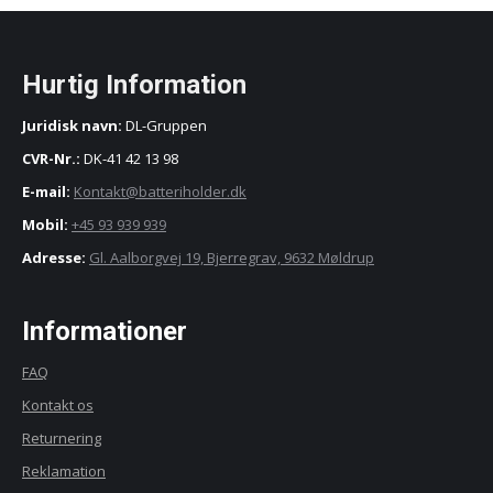
Hurtig Information
Juridisk navn:
DL-Gruppen
CVR-Nr.:
DK-41 42 13 98
E-mail:
Kontakt@batteriholder.dk
Mobil:
+45 93 939 939
Adresse:
Gl. Aalborgvej 19, Bjerregrav, 9632 Møldrup
Informationer
FAQ
Kontakt os
Returnering
Reklamation