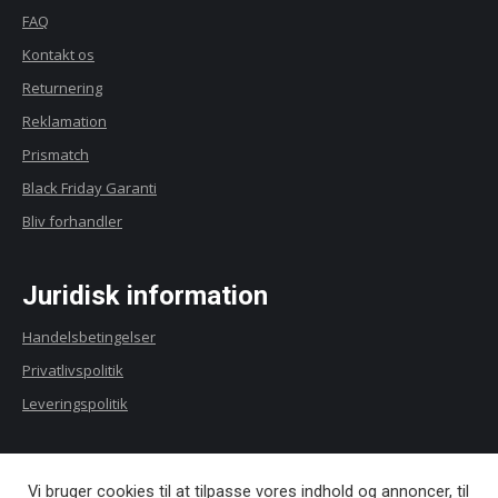
FAQ
Kontakt os
Returnering
Reklamation
Prismatch
Black Friday Garanti
Bliv forhandler
Juridisk information
Handelsbetingelser
Privatlivspolitik
Leveringspolitik
Vi sender til
Vi bruger cookies til at tilpasse vores indhold og annoncer, til