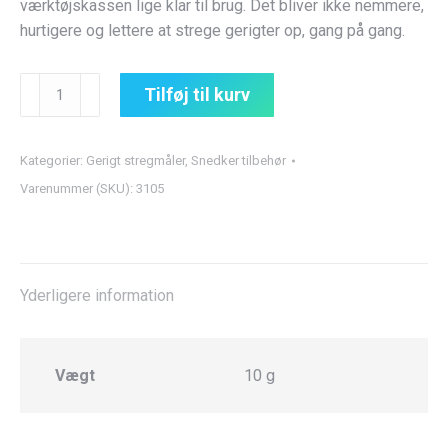
værktøjskassen lige klar til brug. Det bliver ikke nemmere,
hurtigere og lettere at strege gerigter op, gang på gang.
Gerigt
Tilføj til kurv
stregmåler
(12mm)
antal
Kategorier:
Gerigt stregmåler
,
Snedker tilbehør
Varenummer (SKU):
3105
Yderligere information
Vægt
10 g