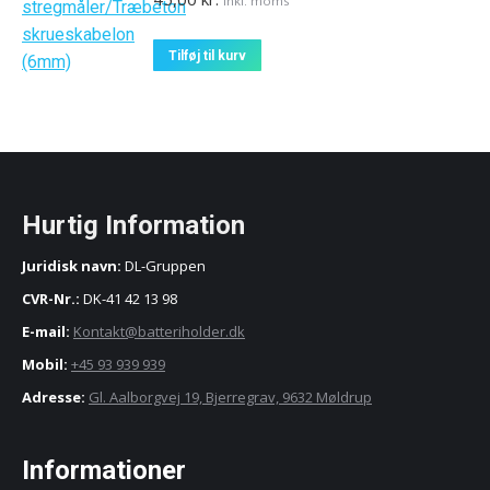
Inkl. moms
Tilføj til kurv
Hurtig Information
Juridisk navn:
DL-Gruppen
CVR-Nr.:
DK-41 42 13 98
E-mail:
Kontakt@batteriholder.dk
Mobil:
+45 93 939 939
Adresse:
Gl. Aalborgvej 19, Bjerregrav, 9632 Møldrup
Informationer