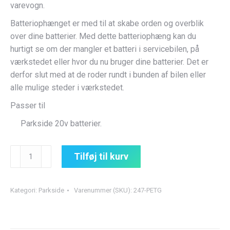
varevogn.
Batteriophænget er med til at skabe orden og overblik
over dine batterier. Med dette batteriophæng kan du
hurtigt se om der mangler et batteri i servicebilen, på
værkstedet eller hvor du nu bruger dine batterier. Det er
derfor slut med at de roder rundt i bunden af bilen eller
alle mulige steder i værkstedet.
Passer til
Parkside 20v batterier.
Dobbelt
Tilføj til kurv
batteriholder
til
Parkside
Kategori:
Parkside
Varenummer (SKU):
247-PETG
20v
antal