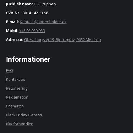
Juridisk navn:
DL-Gruppen
CVR-Nr.:
DK-41 42 13 98
E-mail:
Kontakt@batteriholder.dk
Mobil:
+45 93 939 939
Adresse:
Gl. Aalborgvej 19, Bjerregrav, 9632 Møldrup
Informationer
FAQ
Kontakt os
Returnering
Reklamation
Prismatch
Black Friday Garanti
Bliv forhandler