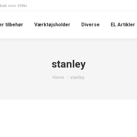
 køb over 399kr
r tilbehør
Værktøjsholder
Diverse
EL Artikler
stanley
You are here:
Home
stanley