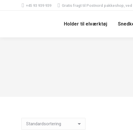
+45 93 939 939
Gratis fragt til Postnord pakkeshop, ved
Holder til elværktøj
Snedke