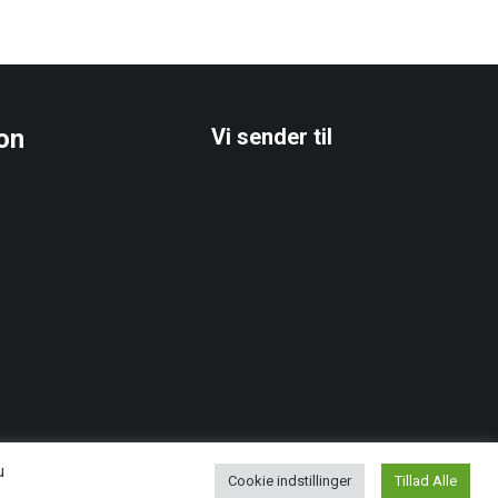
on
Vi sender til
u
Cookie indstillinger
Tillad Alle