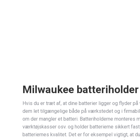
Tripel batteriholder til Milwaukee M18 med lås
79,00
kr.
Inkl. moms
Tilføj til kurv
Milwaukee batteriholder 
Hvis du er træt af, at dine batterier ligger og flyder 
dem let tilgængelige både på værkstedet og i firmabi
om der mangler et batteri. Batteriholderne monteres m
værktøjskasser osv. og holder batterierne sikkert fast
batteriernes kvalitet. Det er for eksempel vigtigt, at 