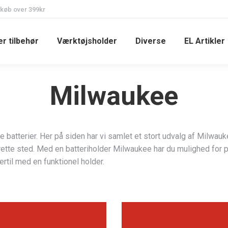
 køb over 399kr
r tilbehør
Værktøjsholder
Diverse
EL Artikler
Milwaukee
ine batterier. Her på siden har vi samlet et stort udvalg af Milwau
t rette sted. Med en batteriholder Milwaukee har du mulighed for p
rtil med en funktionel holder.