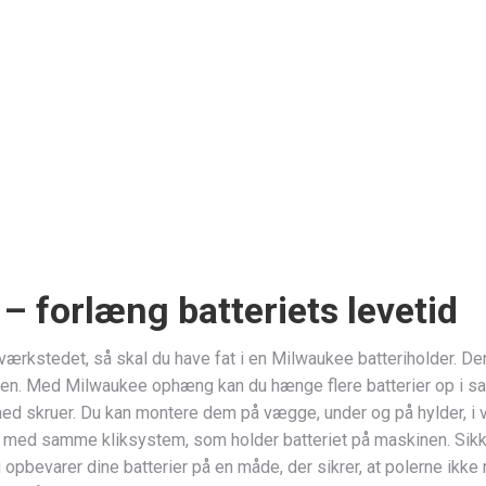
– forlæng batteriets levetid
på værkstedet, så skal du have fat i en Milwaukee batteriholder. D
len. Med Milwaukee ophæng kan du hænge flere batterier op i sa
ed skruer. Du kan montere dem på vægge, under og på hylder, i vær
 med samme kliksystem, som holder batteriet på maskinen. Sikker 
du opbevarer dine batterier på en måde, der sikrer, at polerne ik