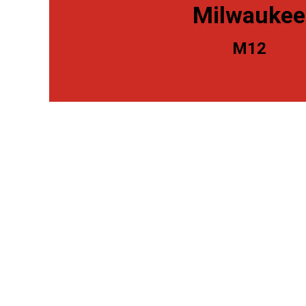
Milwaukee
M12