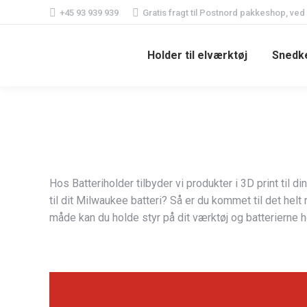
+45 93 939 939
Gratis fragt til Postnord pakkeshop, ved
Holder til elværktøj
Snedke
Hos Batteriholder tilbyder vi produkter i 3D print til d
til dit Milwaukee batteri? Så er du kommet til det hel
måde kan du holde styr på dit værktøj og batterierne he