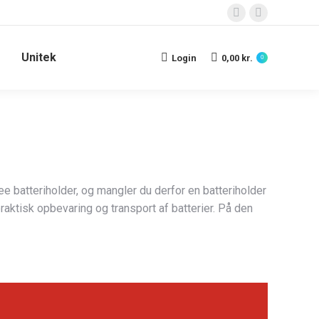
Facebook
Instagram
page
page
Unitek
opens
opens
Login
0,00
kr.
0
in
in
new
new
window
window
kee batteriholder, og mangler du derfor en batteriholder
raktisk opbevaring og transport af batterier. På den