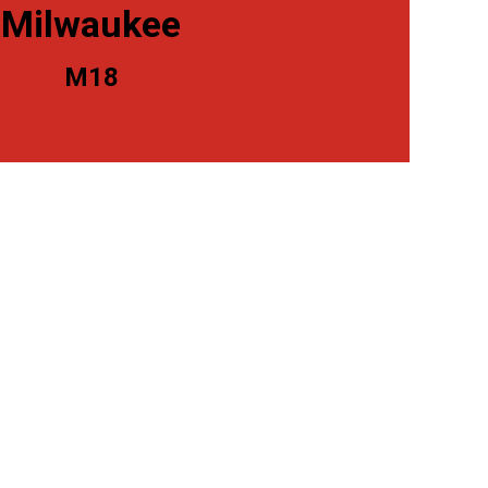
Milwaukee
M18