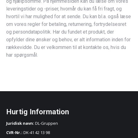
og hjælpsomme. På hjemmesiden kan du læse om vores
leveringstider og -priser, hvornår du kan få fri fragt, og
hvortil vi har mulighed for at sende. Du kan bl.a. også læse
om vores regler for betaling, returnering, fortrydelsesret
og persondatapolitik. Har du fundet et produkt, der
opfylder dine ønsker og behov, er alt information inden for
rækkevidde. Du er velkommen til at kontakte os, hvis du
har spørgsmål.
Hurtig Information
Juridisk navn:
DL-Gruppen
CVR-Nr.:
DK-41 42 13 98